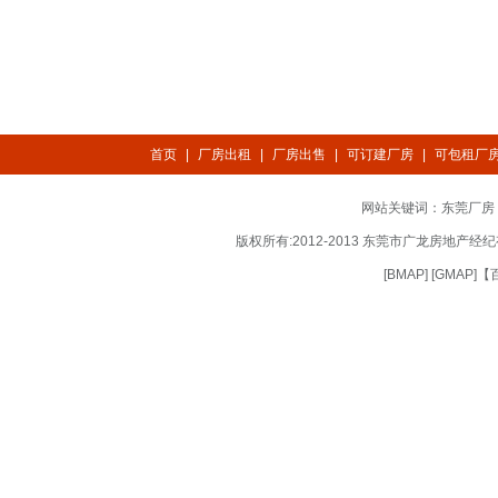
首页
|
厂房出租
|
厂房出售
|
可订建厂房
|
可包租厂
网站关键词：
东莞厂房
版权所有:2012-2013 东莞市广龙房地产经纪有
[
BMAP
] [
GMAP
]
【