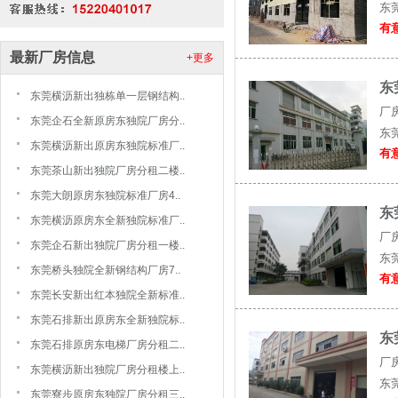
东
有意
最新厂房信息
+更多
东
东莞横沥新出独栋单一层钢结构..
厂
东莞企石全新原房东独院厂房分..
东
东莞横沥新出原房东独院标准厂..
有意
东莞茶山新出独院厂房分租二楼..
东莞大朗原房东独院标准厂房4..
东
东莞横沥原房东全新独院标准厂..
厂
东莞企石新出独院厂房分租一楼..
东
东莞桥头独院全新钢结构厂房7..
有意
东莞长安新出红本独院全新标准..
东莞石排新出原房东全新独院标..
东
东莞石排原房东电梯厂房分租二..
厂
东莞横沥新出独院厂房分租楼上..
东
东莞寮步原房东独院厂房分租三..