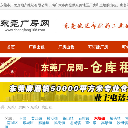
东莞市广龙房地产经纪有限公司，为广大客商提供东莞地区厂房和土地的出租、出售等业务，
首页
厂房出租
厂房出售
可订建厂房
可
东莞厂房网
>
东莞厂房出租
区域：
不限
黄江镇
横沥镇
茶山镇
石排镇
东坑镇
桥头镇
南城区
东城区
麻涌镇
凤岗镇
谢岗镇
望牛墩
高埗镇
沙田镇
镇