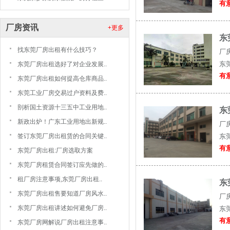
有意
厂房资讯
+更多
东
找东莞厂房出租有什么技巧？
厂
东
东莞厂房出租选好了对企业发展..
有意
东莞厂房出租如何提高仓库商品..
东莞工业厂房交易过户资料及费..
剖析国土资源十三五中工业用地..
东
新政出炉！广东工业用地出新规..
厂
签订东莞厂房出租赁的合同关键..
东
有意
东莞厂房出租:厂房选取方案
东莞厂房租赁合同签订应先做的..
租厂房注意事项,东莞厂房出租..
东
东莞厂房出租售要知道厂房风水..
厂
东莞厂房出租讲述如何避免厂房..
东
有意
东莞厂房网解说厂房出租注意事..