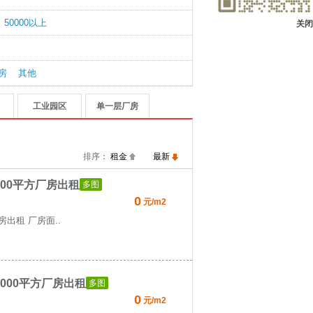
50000以上
关闭
房
其他
工业园区
单一层厂房
排序：
租金
最新
00平方厂房出租
多图
0
元/m2
出租 厂房面..
000平方厂房出租
多图
0
元/m2