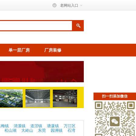
老网站入口
单一层厂房
厂房装修
扫一扫添加微信
洪梅镇
清溪镇
道滘镇
塘厦镇
万江区
松山湖
大岭山
东莞
园洲镇
石湾