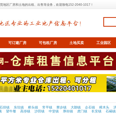
区厂房和土地的出租、出售等业务，欢迎致电152-2040-1017！
可订建厂房
可包租厂房
土地买卖
工业园区
石排镇
东坑镇
桥头镇
常平镇
寮步镇
大朗镇
企石镇
樟木头
镇
望牛墩
高埗镇
沙田镇
中堂镇
厚街镇
虎门镇
长安镇
石碣镇