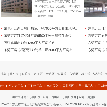
东莞万江新出全新独院厂房1-4层
3800平方出租 厂房面积：3800平方
宿舍面积：1200平方 配电：250KVA
厂房位置..
详情
东莞万江新出独门独院厂房7600平方出租带地坪..
东莞万江独门
东莞万江独院标准厂房9500平米出租带牛角位
东莞万江原房
万江镇新出独院4200平方厂房招租
东莞厂房 东
东莞厂房 东莞万江独院单一层2600平方厂房出..
东莞厂房 东
石排镇
|
常平镇
|
东坑镇
|
万江区
|
南城区
|
塘夏镇
|
东城区
|
桥头镇
|
清溪镇
|
出售
|
可订建厂房
|
可包租厂房
|
土地买卖
|
工业园区
|
单一层厂房
|
厂房装
网站关键词：
东莞厂房
|
东莞厂房出租
|
东莞厂房网
|
东莞厂房招租
12-2013 东莞市广龙房地产经纪有限公司 联系人：152 2040 1017 / 赖小姐
粤ICP备