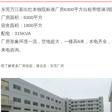
东莞万江新出红本独院标准厂房
6300
平方出租带喷淋消
厂房面积：
6300
平方
宿舍面积：
1800
平方
配电：
315KVA
厂房形象环境一流，空地超大，一楼高
6
米，水电齐全，
来电咨询。
想了解更多厂房信息，请点击：
东莞厂房