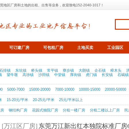
区厂房和土地的出租、出售等业务，欢迎致电152-2040-1017！
可订建厂房
可包租厂房
土地买卖
工业园区
石排镇
东坑镇
桥头镇
常平镇
寮步镇
大朗镇
企石镇
樟木头
镇
望牛墩
高埗镇
沙田镇
中堂镇
厚街镇
虎门镇
长安镇
石碣镇
00
5000-7000
15000-20000
7000-10000
10000-15000
20000-50000
米
15-20元/平米
20-25元/平米
25元/平米以上
厂房
钢结构厂房
花园式独院厂房
分租一楼厂房
分租二楼以上厂房
民
[万江区厂房]
东莞万江新出红本独院标准厂房6