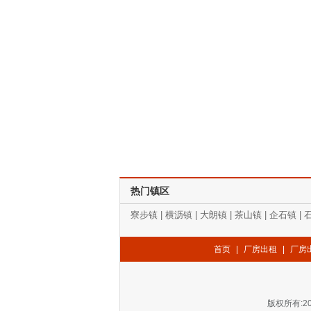
热门镇区
寮步镇
|
横沥镇
|
大朗镇
|
茶山镇
|
企石镇
|
首页
|
厂房出租
|
厂房
版权所有:20