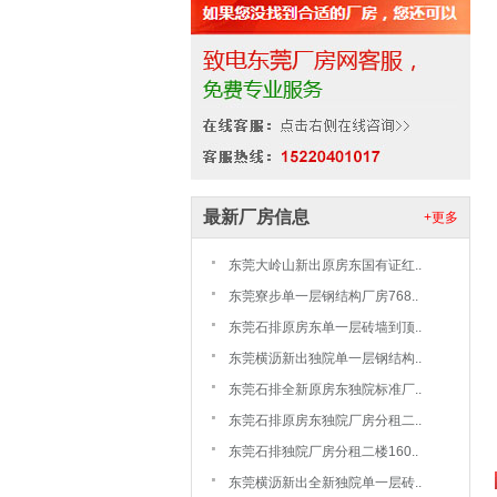
最新厂房信息
+更多
东莞大岭山新出原房东国有证红..
东莞寮步单一层钢结构厂房768..
东莞石排原房东单一层砖墙到顶..
东莞横沥新出独院单一层钢结构..
东莞石排全新原房东独院标准厂..
东莞石排原房东独院厂房分租二..
东莞石排独院厂房分租二楼160..
东莞横沥新出全新独院单一层砖..