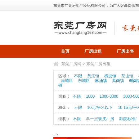
东莞市广龙房地产经纪有限公司，为广大客商提供东莞地
首页
厂房出租
厂房出售
东莞厂房网
>
东莞厂房出租
区域：
不限
黄江镇
横沥镇
茶山镇
南城区
东城区
麻涌镇
凤岗镇
谢岗
镇
面积：
不限
1000
1000-3000
3000-50
租金：
不限
10元/平米以下
10-15元/平
结构：
不限
单一层铁皮厂房
独院标准
-->