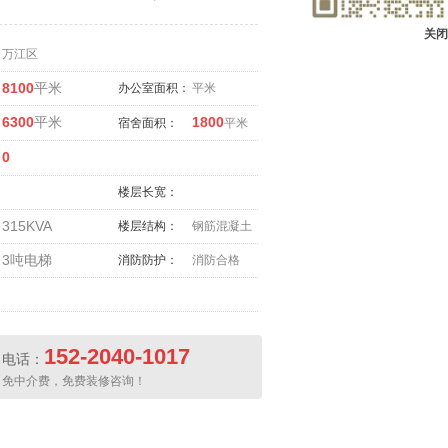
关闭
万江区
8100
平米
办公室面积：
平米
6300
平米
1800
宿舍面积：
平米
0
楼层长宽：
315KVA
楼层结构：
钢筋混凝土
3吨电梯
消防防护：
消防合格
152-2040-1017
电话：
免中介费，免费装修咨询！