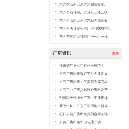
东莞横沥新出原房东独院标准厂..
东莞企石独院厂房分租三楼130..
东莞茶山新出原房东精美独院标..
东莞桥头独院标准厂房4800平方..
东莞东坑新出独院厂房分租一楼..
厂房资讯
+更多
找东莞厂房出租有什么技巧？
东莞厂房出租选好了对企业发展..
东莞厂房出租如何提高仓库商品..
东莞工业厂房交易过户资料及费..
剖析国土资源十三五中工业用地..
新政出炉！广东工业用地出新规..
签订东莞厂房出租赁的合同关键..
东莞厂房出租:厂房选取方案