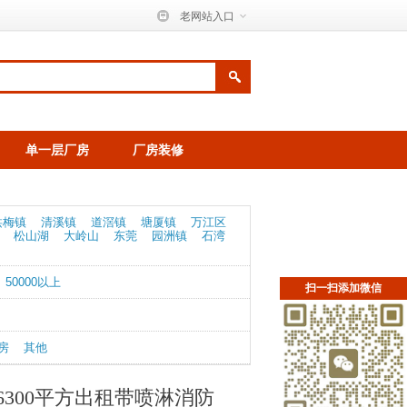
老网站入口
单一层厂房
厂房装修
洪梅镇
清溪镇
道滘镇
塘厦镇
万江区
松山湖
大岭山
东莞
园洲镇
石湾
50000以上
扫一扫添加微信
房
其他
300平方出租带喷淋消防