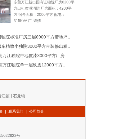
东莞万江新出国有证独院厂房6200平
方出租喷淋消防 厂房面积：4200平
方 宿舍面积：2000平方 配电：
315KVA 厂..
详情
独院标准厂房三层6900平方带地坪..
东精致小独院3000平方带装修出租..
莞万江独院带地皮漆3000平方厂房..
莞万江独院单一层铁皮12000平方..
黄江镇
|
石龙镇
修
|
联系我们
|
公司简介
15022822号