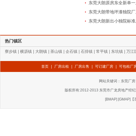
东莞大朗原房东全新单一层
东莞大朗带地坪漆独院厂房
东莞大朗新出小独院标准厂
热门镇区
寮步镇
|
横沥镇
|
大朗镇
|
茶山镇
|
企石镇
|
石排镇
|
常平镇
|
东坑镇
|
万江
首页
|
厂房出租
|
厂房出售
|
可订建厂房
|
可包租厂
网站关键词：
东莞厂房
版权所有:2012-2013 东莞市广龙房地产经纪有
[
BMAP
] [
GMAP
]
【