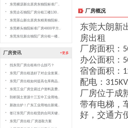
东莞横沥新出原房东独院标准厂..
厂房概况
东莞企石独院厂房分租三楼130..
东莞茶山新出原房东精美独院标..
东莞大朗新
东莞桥头独院标准厂房4800平方..
房出租
东莞东坑新出独院厂房分租一楼..
厂房面积：
5
厂房资讯
+更多
办公面积：
5
找东莞厂房出租有什么技巧？
宿舍面积：
1
东莞厂房出租选好了对企业发展..
配电：
315K
东莞厂房出租如何提高仓库商品..
东莞工业厂房交易过户资料及费..
厂房位于成
剖析国土资源十三五中工业用地..
带有电梯，
新政出炉！广东工业用地出新规..
好，交通方
签订东莞厂房出租赁的合同关键..
东莞厂房出租:厂房选取方案