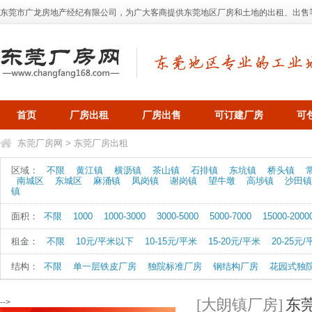
东莞市广龙房地产经纪有限公司，为广大客商提供东莞地区厂房和土地的出租、出售等业务，
首页
厂房出租
厂房出售
可订建厂房
可
东莞厂房网
>
东莞厂房出租
区域：
不限
黄江镇
横沥镇
茶山镇
石排镇
东坑镇
桥头镇
南城区
东城区
麻涌镇
凤岗镇
谢岗镇
望牛墩
高埗镇
沙田镇
镇
面积：
不限
1000
1000-3000
3000-5000
5000-7000
15000-2000
租金：
不限
10元/平米以下
10-15元/平米
15-20元/平米
20-25元
结构：
不限
单一层铁皮厂房
独院标准厂房
钢结构厂房
花园式独
[大朗镇厂房]
东
-->