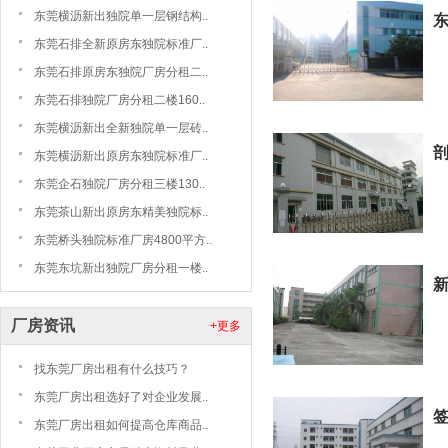
东莞横沥新出独院单一层钢结构..
东莞石排全新原房东独院标准厂..
东莞石排原房东独院厂房分租二..
东莞石排独院厂房分租二楼160..
东莞横沥新出全新独院单一层砖..
东莞横沥新出原房东独院标准厂..
东莞企石独院厂房分租三楼130..
东莞茶山新出原房东精美独院标..
东莞桥头独院标准厂房4800平方..
东莞东坑新出独院厂房分租一楼..
新
厂房资讯
+更多
找东莞厂房出租有什么技巧？
东莞厂房出租选好了对企业发展..
东莞厂房出租如何提高仓库商品..