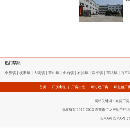
热门镇区
寮步镇
|
横沥镇
|
大朗镇
|
茶山镇
|
企石镇
|
石排镇
|
常平镇
|
东坑镇
|
万江
首页
|
厂房出租
|
厂房出售
|
可订建厂房
|
可包租厂
网站关键词：
东莞厂房
版权所有:2012-2013 东莞市广龙房地产经纪有
[
BMAP
] [
GMAP
]
【