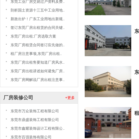
东莞工业厂房交易过户资料及费..
剖析国土资源十三五中工业用地..
新政出炉！广东工业用地出新规..
签订东莞厂房出租赁的合同关键..
东
东莞厂房出租:厂房选取方案
东莞厂房租赁合同签订应先做的..
租厂房注意事项,东莞厂房出租..
东莞厂房出租售要知道厂房风水..
东莞厂房出租讲述如何避免厂房..
东莞厂房网解说厂房出租注意事..
厂房装修公司
+更多
东莞市万众装饰工程有限公司
租
东莞市鼎盛装饰工程有限公司
东莞市鑫耀装饰设计工程有限公..
东莞市百强装饰有限公司