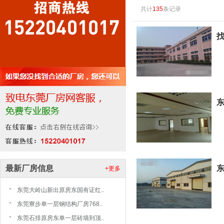
共计
135
条记录
最新厂房信息
+更多
东莞大岭山新出原房东国有证红..
东莞寮步单一层钢结构厂房768..
东莞石排原房东单一层砖墙到顶..