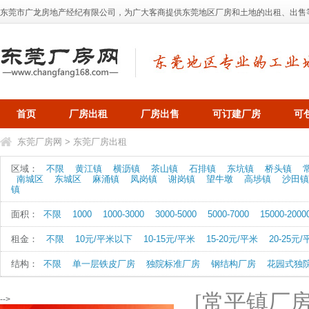
东莞市广龙房地产经纪有限公司，为广大客商提供东莞地区厂房和土地的出租、出售等业务，
首页
厂房出租
厂房出售
可订建厂房
可
东莞厂房网
>
东莞厂房出租
区域：
不限
黄江镇
横沥镇
茶山镇
石排镇
东坑镇
桥头镇
南城区
东城区
麻涌镇
凤岗镇
谢岗镇
望牛墩
高埗镇
沙田镇
镇
面积：
不限
1000
1000-3000
3000-5000
5000-7000
15000-2000
租金：
不限
10元/平米以下
10-15元/平米
15-20元/平米
20-25元
结构：
不限
单一层铁皮厂房
独院标准厂房
钢结构厂房
花园式独
[常平镇厂房
-->