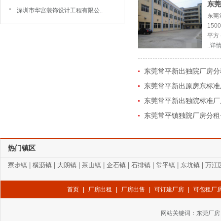
东莞
深圳市华宫装饰设计工程有限公..
东莞
15
平方
..
详
东莞常平新出独院厂房分租
东莞常平新出原房东标准厂
东莞常平新出独院标准厂房
东莞常平镇独院厂房分租一
热门镇区
寮步镇
|
横沥镇
|
大朗镇
|
茶山镇
|
企石镇
|
石排镇
|
常平镇
|
东坑镇
|
万江
首页
|
厂房出租
|
厂房出售
|
可订建厂房
|
可包租厂
网站关键词：
东莞厂房