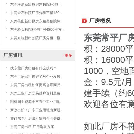
东莞横沥新出原房东独院标准厂..
东莞企石独院厂房分租三楼130..
厂房概况
东莞茶山新出原房东精美独院标..
东莞桥头独院标准厂房4800平方..
东莞常平厂
东莞东坑新出独院厂房分租一楼..
积：2800
厂房资讯
+更多
积：1600
1000，空地
找东莞厂房出租有什么技巧？
东莞厂房出租选好了对企业发展..
金：9.5元
东莞厂房出租如何提高仓库商品..
建手续（约6
东莞工业厂房交易过户资料及费..
欢迎各位有
剖析国土资源十三五中工业用地..
新政出炉！广东工业用地出新规..
签订东莞厂房出租赁的合同关键..
如此厂房不
东莞厂房出租:厂房选取方案