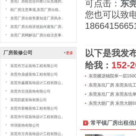
可点击：
东
东莞厂房租赁合同签订应先做的..
租厂房注意事项,东莞厂房出租..
您也可以致
东莞厂房出租售要知道厂房风水..
1866415665
东莞厂房出租讲述如何避免厂房..
东莞厂房网解说厂房出租注意事..
以下是我发
厂房装修公司
+更多
给我：
152-2
东莞市万众装饰工程有限公司
东莞市鼎盛装饰工程有限公司
东莞横沥独院单一层150
东莞市鑫耀装饰设计工程有限公..
东莞东坑厂房 东莞东坑工业
东莞市百强装饰有限公司
东莞东坑厂房 东莞东坑单一
东莞韵庭装饰有限公司
东莞大朗厂房 东莞大朗59
东莞市新雕装饰工程有限公司
东莞市中宸装饰设计工程有限公..
常平镇厂房出租信
华润装饰有限公司
东莞市方舟装饰设计工程有限公..