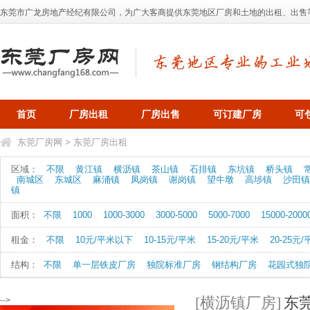
东莞市广龙房地产经纪有限公司，为广大客商提供东莞地区厂房和土地的出租、出售等业务，
首页
厂房出租
厂房出售
可订建厂房
可
东莞厂房网
>
东莞厂房出租
区域：
不限
黄江镇
横沥镇
茶山镇
石排镇
东坑镇
桥头镇
南城区
东城区
麻涌镇
凤岗镇
谢岗镇
望牛墩
高埗镇
沙田镇
镇
面积：
不限
1000
1000-3000
3000-5000
5000-7000
15000-2000
租金：
不限
10元/平米以下
10-15元/平米
15-20元/平米
20-25元
结构：
不限
单一层铁皮厂房
独院标准厂房
钢结构厂房
花园式独
[横沥镇厂房]
东
-->