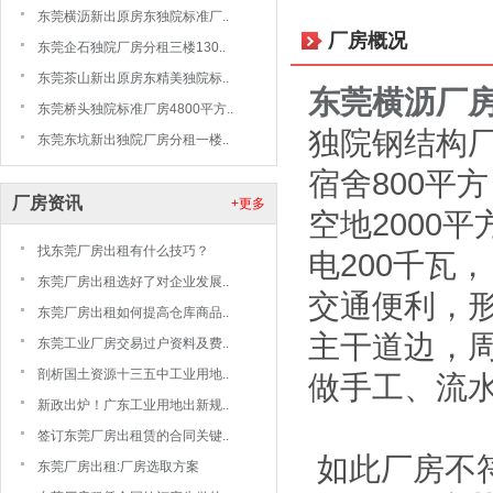
东莞横沥新出原房东独院标准厂..
厂房概况
东莞企石独院厂房分租三楼130..
东莞茶山新出原房东精美独院标..
东莞横沥厂
东莞桥头独院标准厂房4800平方..
独院钢结构厂
东莞东坑新出独院厂房分租一楼..
宿舍800平
厂房资讯
+更多
空地2000平
找东莞厂房出租有什么技巧？
电200千瓦，
东莞厂房出租选好了对企业发展..
交通便利，
东莞厂房出租如何提高仓库商品..
主干道边，
东莞工业厂房交易过户资料及费..
剖析国土资源十三五中工业用地..
做手工、流
新政出炉！广东工业用地出新规..
签订东莞厂房出租赁的合同关键..
如此厂房不
东莞厂房出租:厂房选取方案