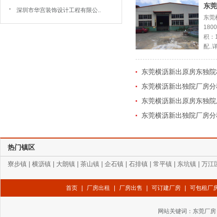
东莞
深圳市华宫装饰设计工程有限公..
东莞
18
积：
配..
东莞横沥新出原房东独院标
东莞横沥新出独院厂房分租
东莞横沥新出原房东独院厂
东莞横沥新出独院厂房分租
热门镇区
寮步镇
|
横沥镇
|
大朗镇
|
茶山镇
|
企石镇
|
石排镇
|
常平镇
|
东坑镇
|
万江
首页
|
厂房出租
|
厂房出售
|
可订建厂房
|
可包租厂
网站关键词：
东莞厂房