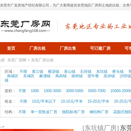
东莞市广龙房地产经纪有限公司，为广大客商提供东莞地区厂房和土地的出租、出售等业务，
首页
厂房出租
厂房出售
可订建厂房
可
东莞厂房网
>
东莞厂房出租
区域：
不限
黄江镇
横沥镇
茶山镇
石排镇
东坑镇
桥头镇
南城区
东城区
麻涌镇
凤岗镇
谢岗镇
望牛墩
高埗镇
沙田镇
镇
面积：
不限
1000
1000-3000
3000-5000
5000-7000
15000-2000
租金：
不限
10元/平米以下
10-15元/平米
15-20元/平米
20-25元
结构：
不限
单一层铁皮厂房
独院标准厂房
钢结构厂房
花园式独
[东坑镇厂房]
东
-->