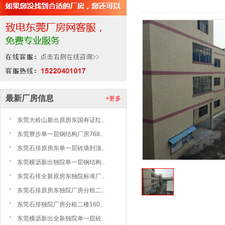
最新厂房信息
+更多
东莞大岭山新出原房东国有证红..
东莞寮步单一层钢结构厂房768..
东莞石排原房东单一层砖墙到顶..
东莞横沥新出独院单一层钢结构..
东莞石排全新原房东独院标准厂..
东莞石排原房东独院厂房分租二..
东莞石排独院厂房分租二楼160..
东莞横沥新出全新独院单一层砖..