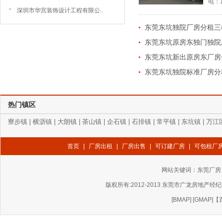
电：1
深圳市华宫装饰设计工程有限公..
东莞东坑独院厂房分租三楼
东莞东坑原房东独门独院厂
东莞东坑新出原房东厂房分
东莞东坑独院标准厂房分租
热门镇区
寮步镇
|
横沥镇
|
大朗镇
|
茶山镇
|
企石镇
|
石排镇
|
常平镇
|
东坑镇
|
万江
首页
|
厂房出租
|
厂房出售
|
可订建厂房
|
可包租厂
网站关键词：
东莞厂房
版权所有:2012-2013 东莞市广龙房地产经纪有
[
BMAP
] [
GMAP
]
【