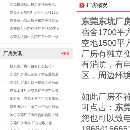
东莞横沥新出原房东独院标准厂..
厂房概况
东莞企石独院厂房分租三楼130..
东莞东坑厂
东莞茶山新出原房东精美独院标..
东莞桥头独院标准厂房4800平方..
宿舍1700
东莞东坑新出独院厂房分租一楼..
空地1500平
厂房有独立变
厂房资讯
+更多
有消防，有
找东莞厂房出租有什么技巧？
区，周边环
东莞厂房出租选好了对企业发展..
东莞厂房出租如何提高仓库商品..
东莞工业厂房交易过户资料及费..
如此厂房不
剖析国土资源十三五中工业用地..
可点击：
东
新政出炉！广东工业用地出新规..
签订东莞厂房出租赁的合同关键..
您也可以致
东莞厂房出租:厂房选取方案
1866415665