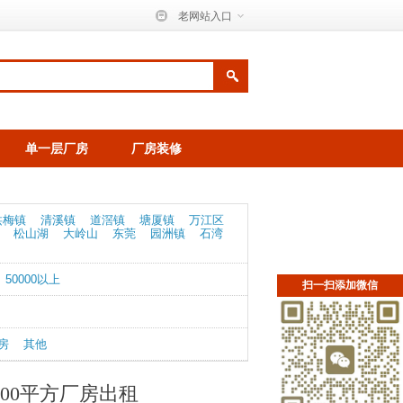
老网站入口
单一层厂房
厂房装修
洪梅镇
清溪镇
道滘镇
塘厦镇
万江区
松山湖
大岭山
东莞
园洲镇
石湾
50000以上
扫一扫添加微信
房
其他
00平方厂房出租