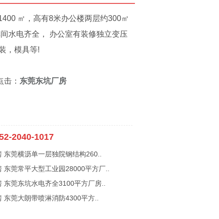
1400 ㎡，高有8米办公楼两层约300㎡
，车间水电齐全， 办公室有装修独立变压
装，模具等!
点击：
东莞东坑厂房
52-2040-1017
 东莞横沥单一层独院钢结构260..
 东莞常平大型工业园28000平方厂..
 东莞东坑水电齐全3100平方厂房..
 东莞大朗带喷淋消防4300平方..