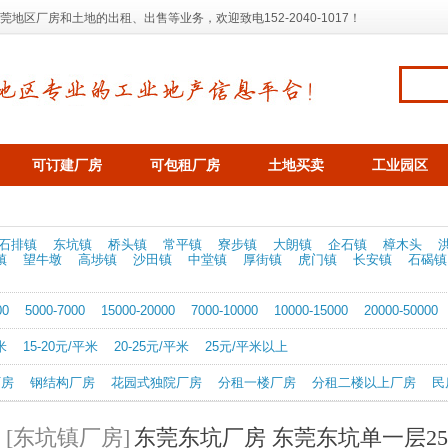
区厂房和土地的出租、出售等业务，欢迎致电152-2040-1017！
可订建厂房
可包租厂房
土地买卖
工业园区
石排镇
东坑镇
桥头镇
常平镇
寮步镇
大朗镇
企石镇
樟木头
镇
望牛墩
高埗镇
沙田镇
中堂镇
厚街镇
虎门镇
长安镇
石碣镇
00
5000-7000
15000-20000
7000-10000
10000-15000
20000-50000
米
15-20元/平米
20-25元/平米
25元/平米以上
厂房
钢结构厂房
花园式独院厂房
分租一楼厂房
分租二楼以上厂房
民
[东坑镇厂房]
东莞东坑厂房 东莞东坑单一层25