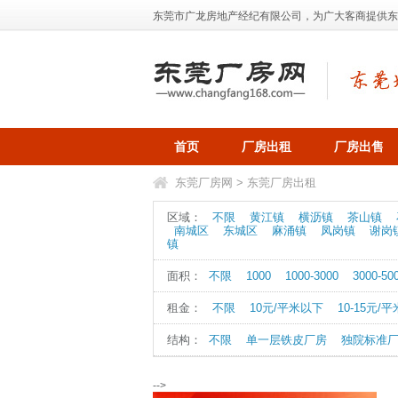
东莞市广龙房地产经纪有限公司，为广大客商提供东莞地
首页
厂房出租
厂房出售
东莞厂房网
>
东莞厂房出租
区域：
不限
黄江镇
横沥镇
茶山镇
南城区
东城区
麻涌镇
凤岗镇
谢岗
镇
面积：
不限
1000
1000-3000
3000-50
租金：
不限
10元/平米以下
10-15元/平
结构：
不限
单一层铁皮厂房
独院标准
-->