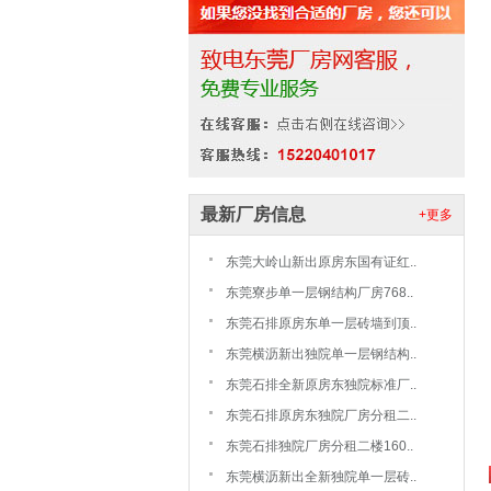
最新厂房信息
+更多
东莞大岭山新出原房东国有证红..
东莞寮步单一层钢结构厂房768..
东莞石排原房东单一层砖墙到顶..
东莞横沥新出独院单一层钢结构..
东莞石排全新原房东独院标准厂..
东莞石排原房东独院厂房分租二..
东莞石排独院厂房分租二楼160..
东莞横沥新出全新独院单一层砖..