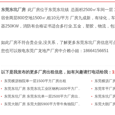
东莞东坑厂房
此厂房位于东莞东坑镇
总面积2500㎡车间一层 
宿舍两层800空地1500㎡,租10元/平方 厂房九成新，有绿化
器250KW，消防有合格证书适合多行业.五金，塑胶，物流，包
如此厂房不符合贵企业,没关系，了解更多
东莞东坑厂房
信息可
您也可以致电东莞广龙地产厂房中介赖小姐：18664156651
1
以下是我发布的更多厂房出租信息，如有兴趣请打电话给我：
东莞横沥独院单一层1500平方厂房出租
东莞横沥厂房
东莞东坑厂房 东莞东坑工业区钢构1600平方厂..
东莞常平厂房
东莞东坑厂房 东莞东坑单一层2500平方厂房出..
东莞东坑厂房
东莞大朗厂房 东莞大朗5900平方带牛角独院厂..
东莞大朗厂房