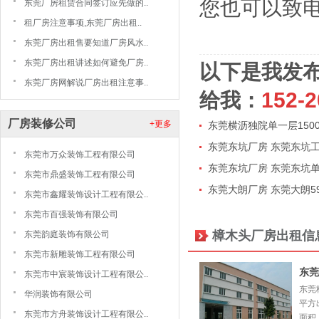
您也可以致电东
东莞厂房租赁合同签订应先做的..
租厂房注意事项,东莞厂房出租..
东莞厂房出租售要知道厂房风水..
东莞厂房出租讲述如何避免厂房..
以下是我发
东莞厂房网解说厂房出租注意事..
给我：
152-2
厂房装修公司
+更多
东莞横沥独院单一层150
东莞东坑厂房 东莞东坑工业
东莞市万众装饰工程有限公司
东莞东坑厂房 东莞东坑单一
东莞市鼎盛装饰工程有限公司
东莞大朗厂房 东莞大朗59
东莞市鑫耀装饰设计工程有限公..
东莞市百强装饰有限公司
樟木头厂房出租信
东莞韵庭装饰有限公司
东莞市新雕装饰工程有限公司
东莞
东莞市中宸装饰设计工程有限公..
东莞
华润装饰有限公司
平方
东莞市方舟装饰设计工程有限公..
面积：