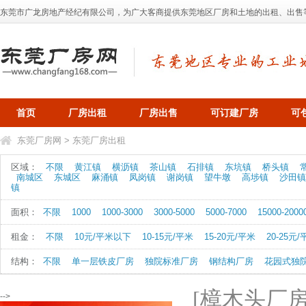
东莞市广龙房地产经纪有限公司，为广大客商提供东莞地区厂房和土地的出租、出售等业务，
首页
厂房出租
厂房出售
可订建厂房
可
东莞厂房网
>
东莞厂房出租
区域：
不限
黄江镇
横沥镇
茶山镇
石排镇
东坑镇
桥头镇
南城区
东城区
麻涌镇
凤岗镇
谢岗镇
望牛墩
高埗镇
沙田镇
镇
面积：
不限
1000
1000-3000
3000-5000
5000-7000
15000-2000
租金：
不限
10元/平米以下
10-15元/平米
15-20元/平米
20-25元
结构：
不限
单一层铁皮厂房
独院标准厂房
钢结构厂房
花园式独
[樟木头厂房
-->