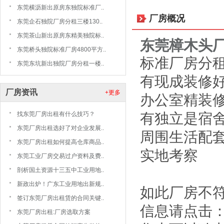
东莞横沥新出原房东独院标准厂..
厂房概况
东莞企石独院厂房分租三楼130..
东莞茶山新出原房东精美独院标..
东莞樟木头
东莞桥头独院标准厂房4800平方..
标准厂房分租3
东莞东坑新出独院厂房分租一楼..
有现成装修好
厂房资讯
+更多
办公室精装修
有独立是宿舍
找东莞厂房出租有什么技巧？
东莞厂房出租选好了对企业发展..
周围生活配
东莞厂房出租如何提高仓库商品..
实地考察
东莞工业厂房交易过户资料及费..
剖析国土资源十三五中工业用地..
新政出炉！广东工业用地出新规..
如此厂房不符
签订东莞厂房出租赁的合同关键..
信息请点击
东莞厂房出租:厂房选取方案