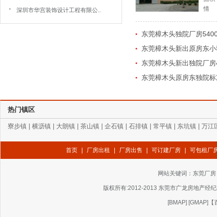
情
深圳市华宫装饰设计工程有限公..
东莞樟木头独院厂房5400
东莞樟木头新出原房东小独
东莞樟木头新出独院厂房4
东莞樟木头原房东独院标准厂
热门镇区
寮步镇
|
横沥镇
|
大朗镇
|
茶山镇
|
企石镇
|
石排镇
|
常平镇
|
东坑镇
|
万江
首页
|
厂房出租
|
厂房出售
|
可订建厂房
|
可包租厂
网站关键词：
东莞厂房
版权所有:2012-2013 东莞市广龙房地产经纪有
[
BMAP
] [
GMAP
]
【