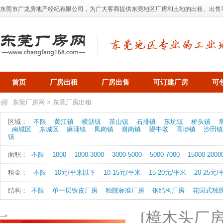
东莞市广龙房地产经纪有限公司，为广大客商提供东莞地区厂房和土地的出租、出售等业务，
首页
厂房出租
厂房出售
可订建厂房
可
东莞厂房网
>
东莞厂房出租
区域：
不限
黄江镇
横沥镇
茶山镇
石排镇
东坑镇
桥头镇
南城区
东城区
麻涌镇
凤岗镇
谢岗镇
望牛墩
高埗镇
沙田镇
镇
面积：
不限
1000
1000-3000
3000-5000
5000-7000
15000-2000
租金：
不限
10元/平米以下
10-15元/平米
15-20元/平米
20-25元
结构：
不限
单一层铁皮厂房
独院标准厂房
钢结构厂房
花园式独
[樟木头厂房
-->