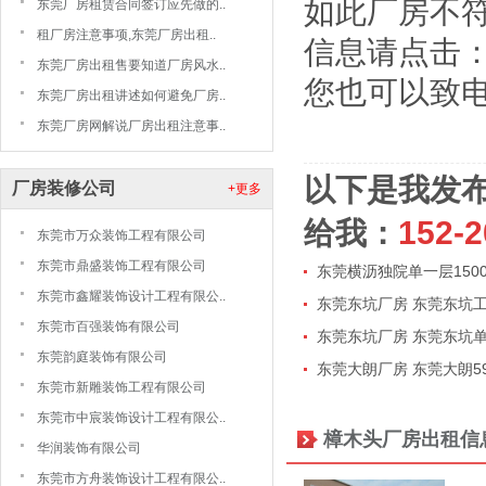
如此厂房不符
东莞厂房租赁合同签订应先做的..
租厂房注意事项,东莞厂房出租..
信息请点击
东莞厂房出租售要知道厂房风水..
您也可以致电东
东莞厂房出租讲述如何避免厂房..
东莞厂房网解说厂房出租注意事..
以下是我发
厂房装修公司
+更多
给我：
152-2
东莞市万众装饰工程有限公司
东莞市鼎盛装饰工程有限公司
东莞横沥独院单一层150
东莞市鑫耀装饰设计工程有限公..
东莞东坑厂房 东莞东坑工业
东莞市百强装饰有限公司
东莞东坑厂房 东莞东坑单一
东莞韵庭装饰有限公司
东莞大朗厂房 东莞大朗59
东莞市新雕装饰工程有限公司
东莞市中宸装饰设计工程有限公..
樟木头厂房出租信
华润装饰有限公司
东莞市方舟装饰设计工程有限公..