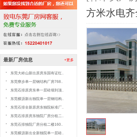
方米水电齐
最新厂房信息
+更多
东莞大岭山新出原房东国有证红..
东莞寮步单一层钢结构厂房768..
东莞石排原房东单一层砖墙到顶..
东莞横沥新出独院单一层钢结构..
东莞石排全新原房东独院标准厂..
东莞石排原房东独院厂房分租二..
东莞石排独院厂房分租二楼160..
东莞横沥新出全新独院单一层砖..