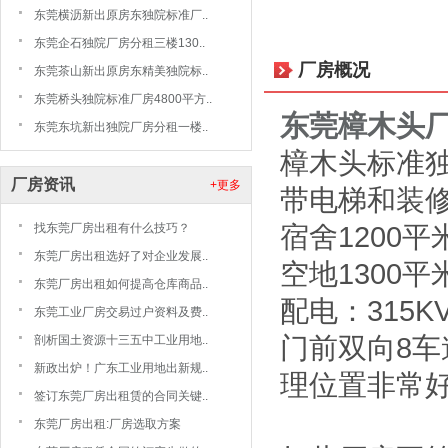
东莞横沥新出原房东独院标准厂..
东莞企石独院厂房分租三楼130..
厂房概况
东莞茶山新出原房东精美独院标..
东莞桥头独院标准厂房4800平方..
东莞樟木头
东莞东坑新出独院厂房分租一楼..
樟木头标准独
厂房资讯
+更多
带电梯和装修
宿舍1200
找东莞厂房出租有什么技巧？
东莞厂房出租选好了对企业发展..
空地1300平
东莞厂房出租如何提高仓库商品..
配电：315K
东莞工业厂房交易过户资料及费..
门前双向8车
剖析国土资源十三五中工业用地..
新政出炉！广东工业用地出新规..
理位置非常好
签订东莞厂房出租赁的合同关键..
东莞厂房出租:厂房选取方案