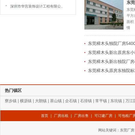
东莞
深圳市华宫装饰设计工程有限公..
东莞
平方
面积：
情
东莞樟木头独院厂房5400
东莞樟木头新出原房东小独
东莞樟木头新出独院厂房4
东莞樟木头原房东独院标准厂
热门镇区
寮步镇
|
横沥镇
|
大朗镇
|
茶山镇
|
企石镇
|
石排镇
|
常平镇
|
东坑镇
|
万江
首页
|
厂房出租
|
厂房出售
|
可订建厂房
|
可包租厂
网站关键词：
东莞厂房