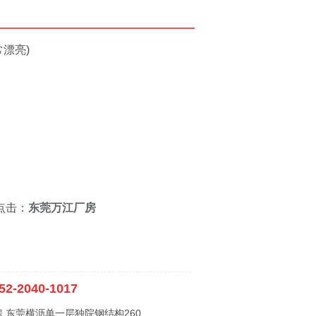
漂亮)
点击：
东莞万江厂房
52-2040-1017
 东莞横沥单一层独院钢结构260..