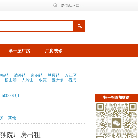
老网站入口
单一层厂房
厂房装修
洪梅镇
清溪镇
道滘镇
塘厦镇
万江区
松山湖
大岭山
东莞
园洲镇
石湾
50000以上
扫一扫添加微信
房
其他
方独院厂房出租