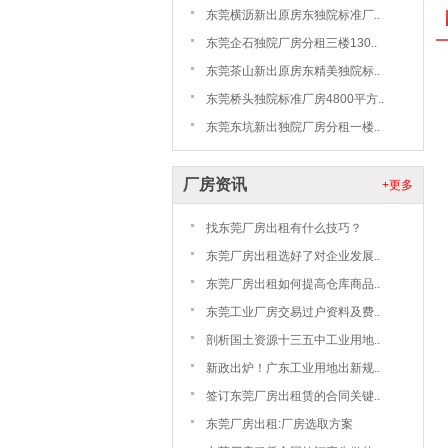
东莞横沥新出原房东独院标准厂..
东莞企石独院厂房分租三楼130..
东莞茶山新出原房东精美独院标..
东莞桥头独院标准厂房4800平方..
东莞东坑新出独院厂房分租一楼..
厂房资讯
+更多
找东莞厂房出租有什么技巧？
东莞厂房出租选好了对企业发展..
东莞厂房出租如何提高仓库商品..
东莞工业厂房交易过户资料及费..
剖析国土资源十三五中工业用地..
新政出炉！广东工业用地出新规..
签订东莞厂房出租赁的合同关键..
东莞厂房出租:厂房选取方案