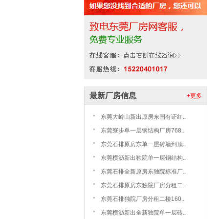
最新厂房信息
+更多
东莞大岭山新出原房东国有证红..
东莞寮步单一层钢结构厂房768..
东莞石排原房东单一层砖墙到顶..
东莞横沥新出独院单一层钢结构..
东莞石排全新原房东独院标准厂..
东莞石排原房东独院厂房分租二..
东莞石排独院厂房分租二楼160..
东莞横沥新出全新独院单一层砖..