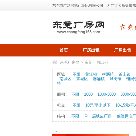
东莞市广龙房地产经纪有限公司，为广大客商提供东莞地
首页
厂房出租
厂房出售
东莞厂房网
>
东莞厂房出租
区域：
不限
黄江镇
横沥镇
茶山镇
南城区
东城区
麻涌镇
凤岗镇
谢岗
镇
面积：
不限
1000
1000-3000
3000-50
租金：
不限
10元/平米以下
10-15元/平
结构：
不限
单一层铁皮厂房
独院标准
-->