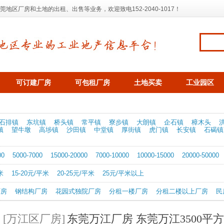
区厂房和土地的出租、出售等业务，欢迎致电152-2040-1017！
可订建厂房
可包租厂房
土地买卖
工业园区
石排镇
东坑镇
桥头镇
常平镇
寮步镇
大朗镇
企石镇
樟木头
镇
望牛墩
高埗镇
沙田镇
中堂镇
厚街镇
虎门镇
长安镇
石碣镇
00
5000-7000
15000-20000
7000-10000
10000-15000
20000-50000
米
15-20元/平米
20-25元/平米
25元/平米以上
厂房
钢结构厂房
花园式独院厂房
分租一楼厂房
分租二楼以上厂房
民
[万江区厂房]
东莞万江厂房 东莞万江3500平